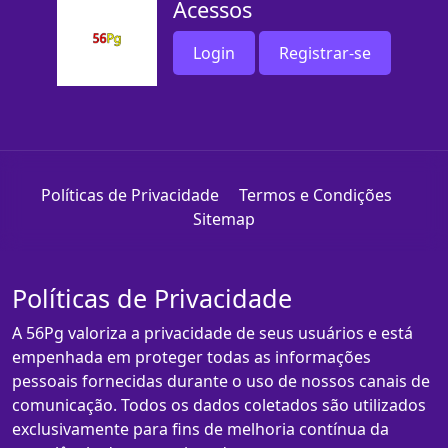
Acessos
Login
Registrar-se
Políticas de Privacidade
Termos e Condições
Sitemap
Políticas de Privacidade
A 56Pg valoriza a privacidade de seus usuários e está
empenhada em proteger todas as informações
pessoais fornecidas durante o uso de nossos canais de
comunicação. Todos os dados coletados são utilizados
exclusivamente para fins de melhoria contínua da