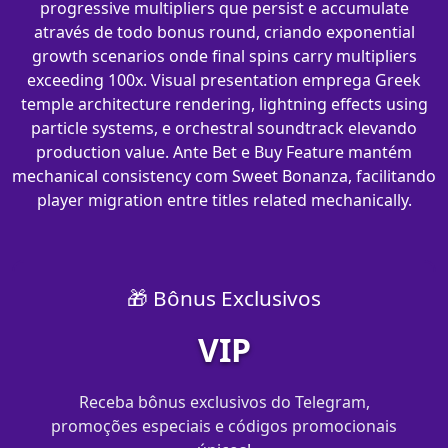
progressive multipliers que persist e accumulate
através de todo bonus round, criando exponential
growth scenarios onde final spins carry multipliers
exceeding 100x. Visual presentation emprega Greek
temple architecture rendering, lightning effects using
particle systems, e orchestral soundtrack elevando
production value. Ante Bet e Buy Feature mantém
mechanical consistency com Sweet Bonanza, facilitando
player migration entre titles related mechanically.
🎁 Bônus Exclusivos
VIP
Receba bônus exclusivos do Telegram,
promoções especiais e códigos promocionais