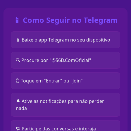
📱 Como Seguir no Telegram
📱 Baixe o app Telegram no seu dispositivo
🔍 Procure por "@56D.ComOficial"
👆 Toque em "Entrar" ou "Join"
🔔 Ative as notificações para não perder
nada
💬 Participe das conversas e interaja