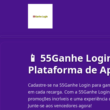
📱 55Ganhe Logi
Plataforma de A
Cadastre-se na 55Ganhe Login para gan
em cada recarga. Com a 55Ganhe Login,
promoções incríveis e uma experiência d
Junte-se aos vencedores agora!