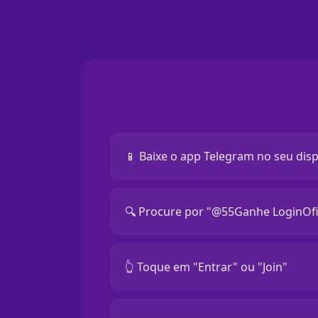
📱 Baixe o app Telegram no seu disp
🔍 Procure por "@55Ganhe LoginOfi
👆 Toque em "Entrar" ou "Join"