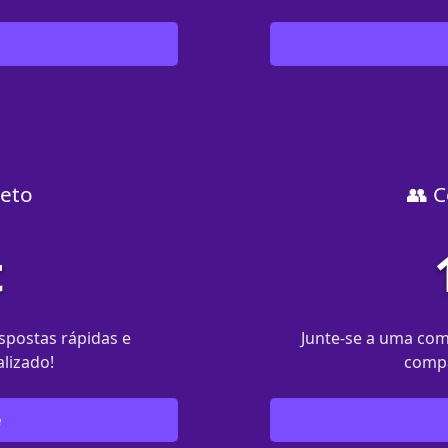
reto
👥 
t
espostas rápidas e
Junte-se a uma com
lizado!
compa
e