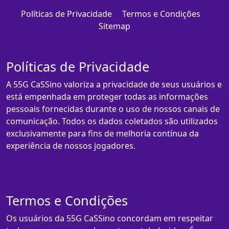
Políticas de Privacidade
Termos e Condições
Sitemap
Políticas de Privacidade
A 55G CaSSino valoriza a privacidade de seus usuários e
está empenhada em proteger todas as informações
pessoais fornecidas durante o uso de nossos canais de
comunicação. Todos os dados coletados são utilizados
exclusivamente para fins de melhoria contínua da
experiência de nossos jogadores.
Termos e Condições
Os usuários da 55G CaSSino concordam em respeitar