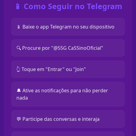
📱 Como Seguir no Telegram
📱 Baixe o app Telegram no seu dispositivo
🔍 Procure por "@55G CaSSinoOficial"
👆 Toque em "Entrar" ou "Join"
🔔 Ative as notificações para não perder
nada
💬 Participe das conversas e interaja