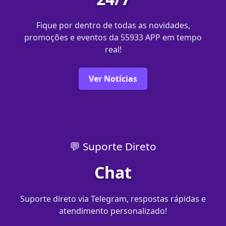
Fique por dentro de todas as novidades,
promoções e eventos da 55933 APP em tempo
real!
Ver Notícias
💬 Suporte Direto
Chat
Suporte direto via Telegram, respostas rápidas e
atendimento personalizado!