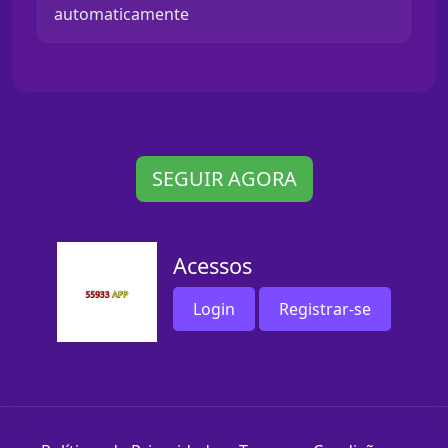
automaticamente
SEGUIR AGORA
Acessos
Login
Registrar-se