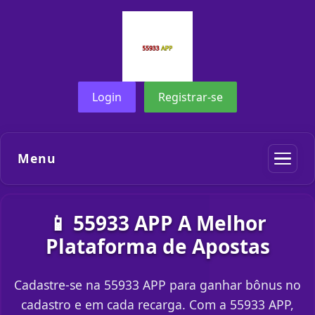
Login
Registrar-se
Menu
📱 55933 APP A Melhor
Plataforma de Apostas
Cadastre-se na 55933 APP para ganhar bônus no
cadastro e em cada recarga. Com a 55933 APP,