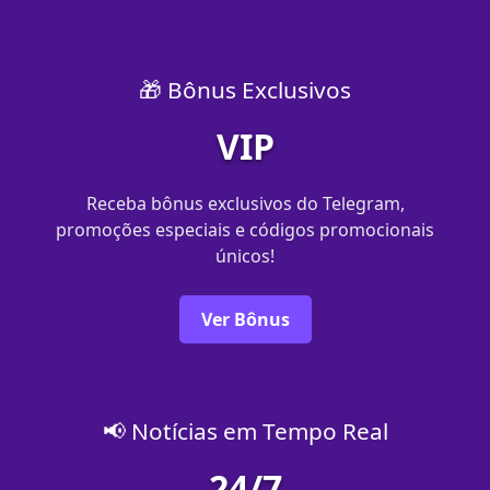
🎁 Bônus Exclusivos
VIP
Receba bônus exclusivos do Telegram,
promoções especiais e códigos promocionais
únicos!
Ver Bônus
📢 Notícias em Tempo Real
24/7