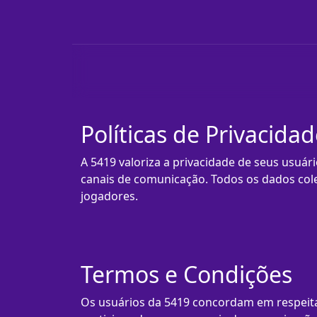
Políticas de Privacida
A 5419 valoriza a privacidade de seus usuá
canais de comunicação. Todos os dados cole
jogadores.
Termos e Condições
Os usuários da 5419 concordam em respeitar