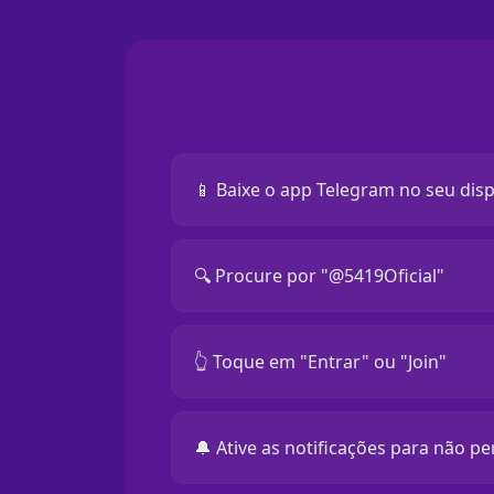
📱 Baixe o app Telegram no seu disp
🔍 Procure por "@5419Oficial"
👆 Toque em "Entrar" ou "Join"
🔔 Ative as notificações para não p