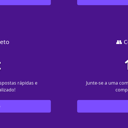
reto
👥 
t
espostas rápidas e
Junte-se a uma com
lizado!
compa
e