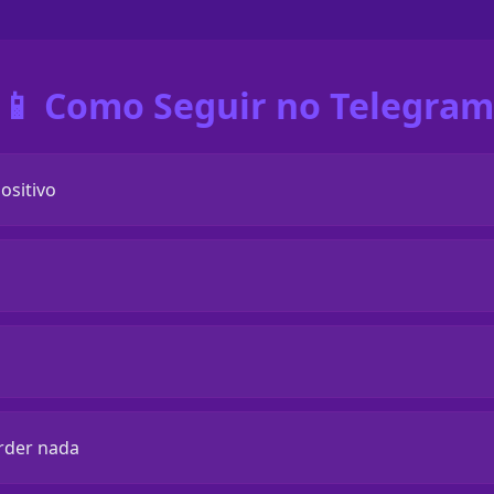
📱 Como Seguir no Telegram
ositivo
erder nada