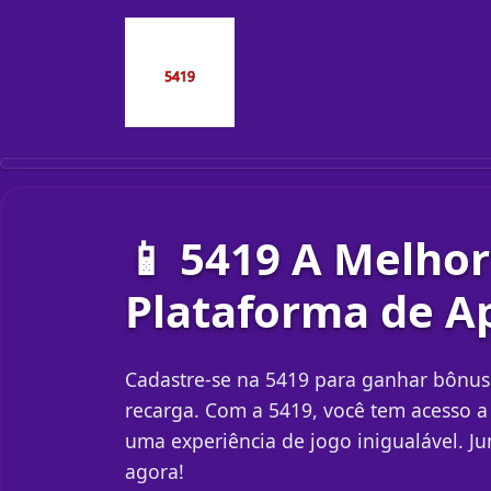
📱 5419 A Melhor
Plataforma de A
Cadastre-se na 5419 para ganhar bônus
recarga. Com a 5419, você tem acesso a
uma experiência de jogo inigualável. J
agora!