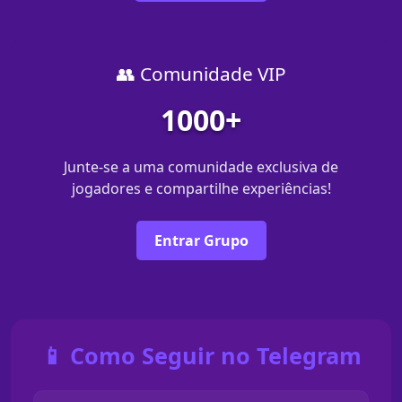
👥 Comunidade VIP
1000+
Junte-se a uma comunidade exclusiva de
jogadores e compartilhe experiências!
Entrar Grupo
📱 Como Seguir no Telegram