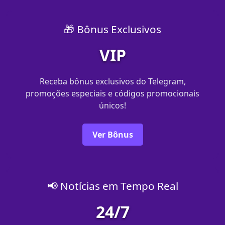
🎁 Bônus Exclusivos
VIP
Receba bônus exclusivos do Telegram,
promoções especiais e códigos promocionais
únicos!
Ver Bônus
📢 Notícias em Tempo Real
24/7