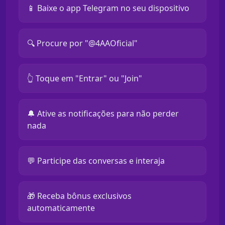
📱 Baixe o app Telegram no seu dispositivo
🔍 Procure por "@4AAOficial"
👆 Toque em "Entrar" ou "Join"
🔔 Ative as notificações para não perder
nada
💬 Participe das conversas e interaja
🎁 Receba bônus exclusivos
automaticamente