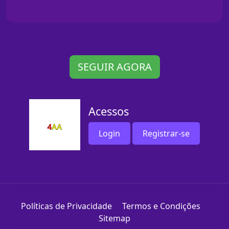
SEGUIR AGORA
Acessos
Login
Registrar-se
Políticas de Privacidade
Termos e Condições
Sitemap