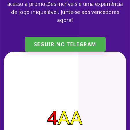
acesso a promoções incríveis e uma experiência
de jogo inigualável. Junte-se aos vencedores
agora!
SEGUIR NO TELEGRAM