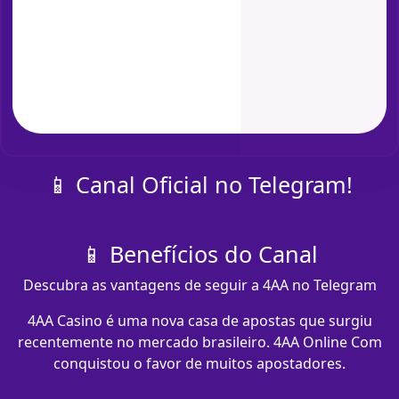
📱 Canal Oficial no Telegram!
📱 Benefícios do Canal
Descubra as vantagens de seguir a 4AA no Telegram
4AA Casino é uma nova casa de apostas que surgiu
recentemente no mercado brasileiro. 4AA Online Com
conquistou o favor de muitos apostadores.