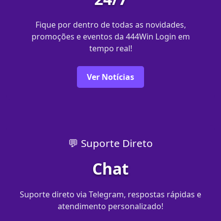
Fique por dentro de todas as novidades,
promoções e eventos da 444Win Login em
tempo real!
Ver Notícias
💬 Suporte Direto
Chat
Suporte direto via Telegram, respostas rápidas e
atendimento personalizado!