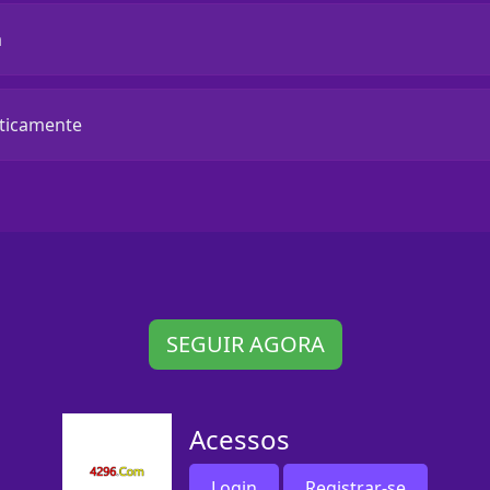
a
aticamente
SEGUIR AGORA
Acessos
Login
Registrar-se