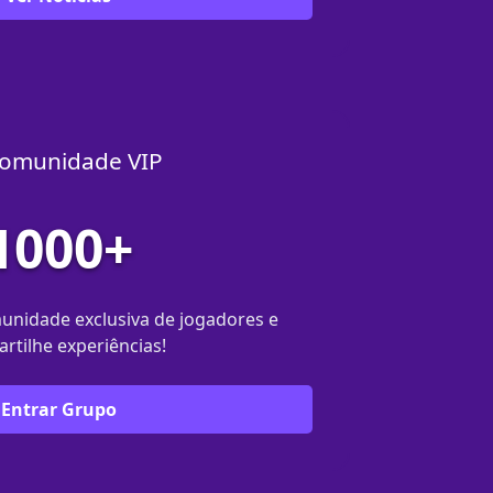
Comunidade VIP
1000+
unidade exclusiva de jogadores e
rtilhe experiências!
Entrar Grupo