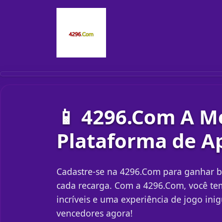
📱 4296.Com A M
Plataforma de A
Cadastre-se na 4296.Com para ganhar 
cada recarga. Com a 4296.Com, você t
incríveis e uma experiência de jogo inig
vencedores agora!