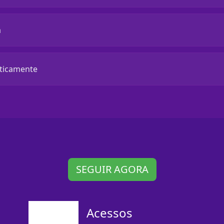
a
aticamente
SEGUIR AGORA
Acessos