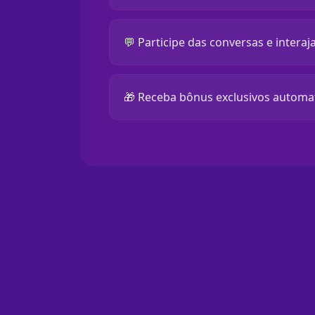
💬 Participe das conversas e interaj
🎁 Receba bônus exclusivos autom