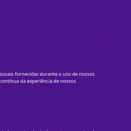
ssoais fornecidas durante o uso de nossos
 contínua da experiência de nossos