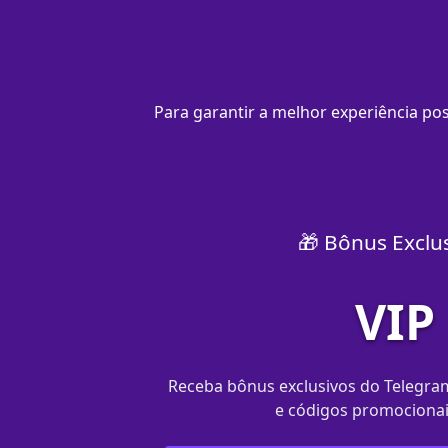
Para garantir a melhor experiência po
🎁 Bônus Exclu
VIP
Receba bônus exclusivos do Telegra
e códigos promocionai