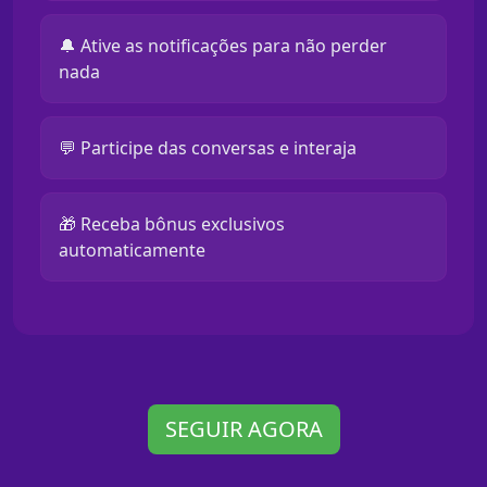
🔔 Ative as notificações para não perder
nada
💬 Participe das conversas e interaja
🎁 Receba bônus exclusivos
automaticamente
SEGUIR AGORA