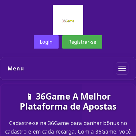
Login
Registrar-se
Menu
📱 36Game A Melhor
Plataforma de Apostas
Cadastre-se na 36Game para ganhar bônus no
cadastro e em cada recarga. Com a 36Game, você