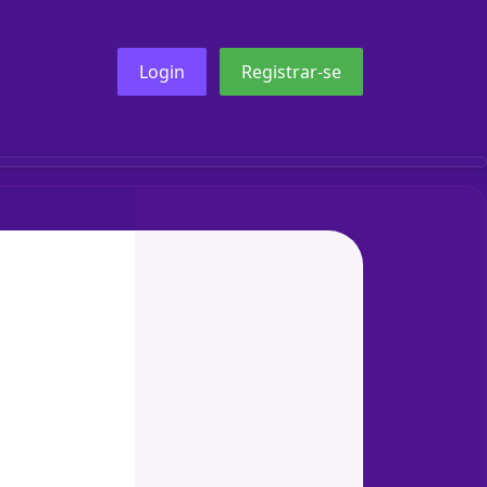
Login
Registrar-se