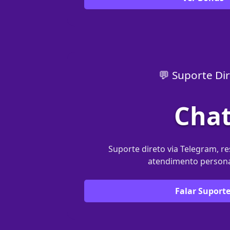
💬 Suporte Di
Cha
Suporte direto via Telegram, r
atendimento persona
Falar Suport