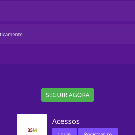
a
aticamente
SEGUIR AGORA
Acessos
Login
Registrar-se