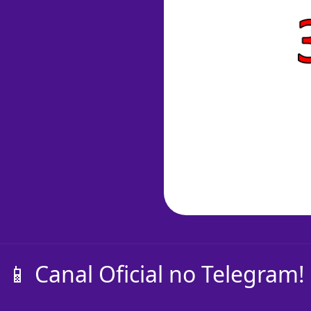
📱 Canal Oficial no Telegram!