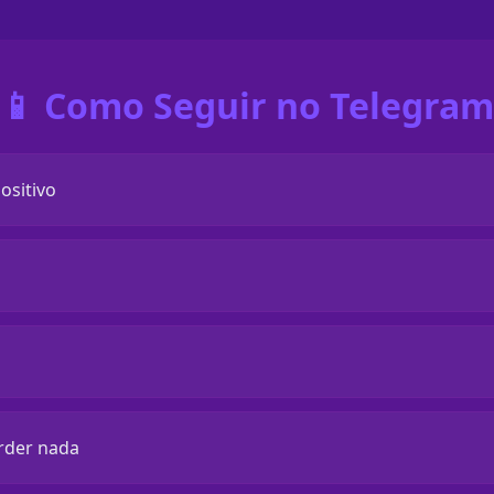
📱 Como Seguir no Telegram
ositivo
erder nada