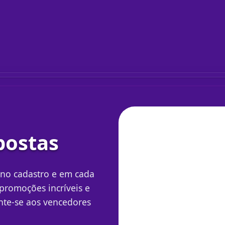
postas
no cadastro e em cada
promoções incríveis e
unte-se aos vencedores