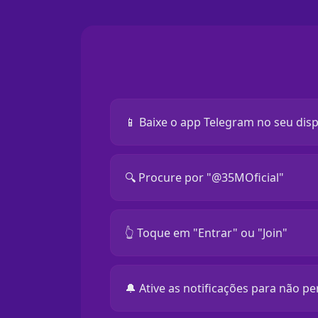
📱 Baixe o app Telegram no seu disp
🔍 Procure por "@35MOficial"
👆 Toque em "Entrar" ou "Join"
🔔 Ative as notificações para não p