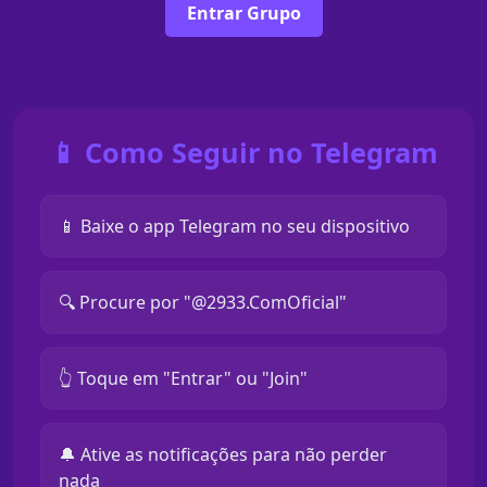
Entrar Grupo
📱 Como Seguir no Telegram
📱 Baixe o app Telegram no seu dispositivo
🔍 Procure por "@2933.ComOficial"
👆 Toque em "Entrar" ou "Join"
🔔 Ative as notificações para não perder
nada