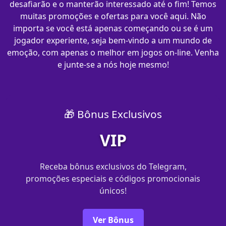
desafiarão e o manterão interessado até o fim! Temos
muitas promoções e ofertas para você aqui. Não
importa se você está apenas começando ou se é um
jogador experiente, seja bem-vindo a um mundo de
emoção, com apenas o melhor em jogos on-line. Venha
e junte-se a nós hoje mesmo!
🎁 Bônus Exclusivos
VIP
Receba bônus exclusivos do Telegram,
promoções especiais e códigos promocionais
únicos!
Ver Bônus