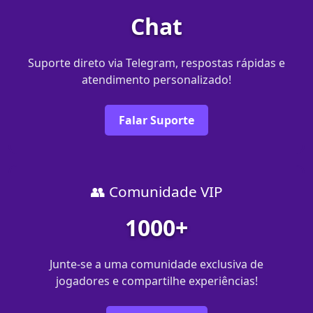
Chat
Suporte direto via Telegram, respostas rápidas e
atendimento personalizado!
Falar Suporte
👥 Comunidade VIP
1000+
Junte-se a uma comunidade exclusiva de
jogadores e compartilhe experiências!