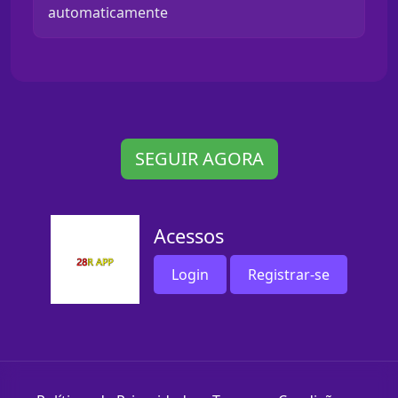
automaticamente
SEGUIR AGORA
Acessos
Login
Registrar-se