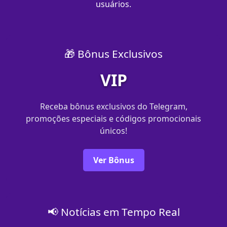
usuários.
🎁 Bônus Exclusivos
VIP
Receba bônus exclusivos do Telegram,
promoções especiais e códigos promocionais
únicos!
Ver Bônus
📢 Notícias em Tempo Real