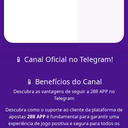
📱 Canal Oficial no Telegram!
📱 Benefícios do Canal
Descubra as vantagens de seguir a 28R APP no
Telegram
Descubra como o suporte ao cliente da plataforma de
apostas
28R APP
é fundamental para garantir uma
experiência de jogo positiva e segura para todos os