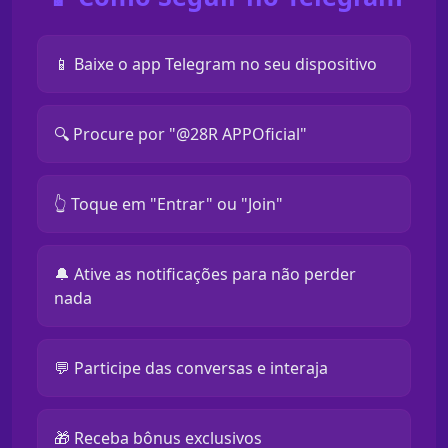
📱 Baixe o app Telegram no seu dispositivo
🔍 Procure por "@28R APPOficial"
👆 Toque em "Entrar" ou "Join"
🔔 Ative as notificações para não perder
nada
💬 Participe das conversas e interaja
🎁 Receba bônus exclusivos