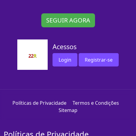
SEGUIR AGORA
Acessos
Login
Registrar-se
Políticas de Privacidade
Termos e Condições
Sitemap
Políticas de Privacidade