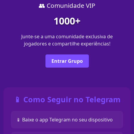
👥 Comunidade VIP
1000+
Junte-se a uma comunidade exclusiva de
jogadores e compartilhe experiências!
Entrar Grupo
📱 Como Seguir no Telegram
📱 Baixe o app Telegram no seu dispositivo