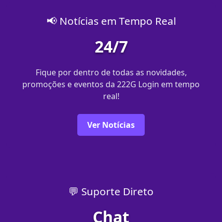
📢 Notícias em Tempo Real
24/7
Fique por dentro de todas as novidades,
promoções e eventos da 222G Login em tempo
real!
Ver Notícias
💬 Suporte Direto
Chat