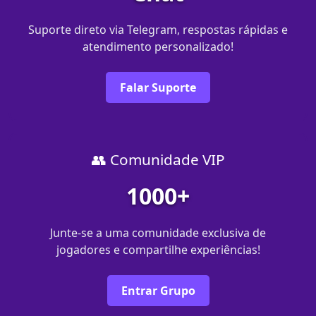
Suporte direto via Telegram, respostas rápidas e
atendimento personalizado!
Falar Suporte
👥 Comunidade VIP
1000+
Junte-se a uma comunidade exclusiva de
jogadores e compartilhe experiências!
Entrar Grupo