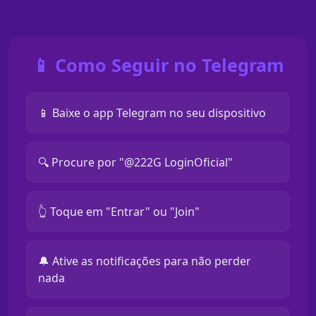
📱 Como Seguir no Telegram
📱 Baixe o app Telegram no seu dispositivo
🔍 Procure por "@222G LoginOficial"
👆 Toque em "Entrar" ou "Join"
🔔 Ative as notificações para não perder
nada