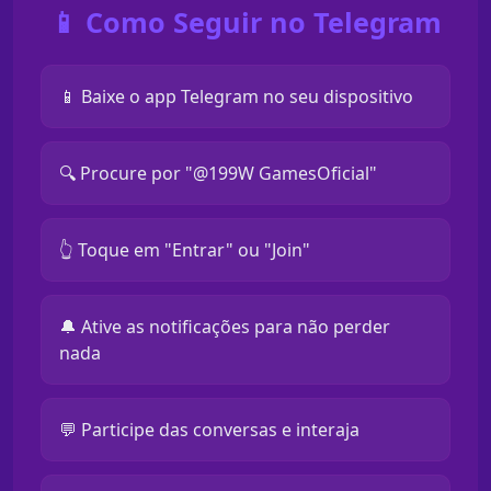
📱 Como Seguir no Telegram
📱 Baixe o app Telegram no seu dispositivo
🔍 Procure por "@199W GamesOficial"
👆 Toque em "Entrar" ou "Join"
🔔 Ative as notificações para não perder
nada
💬 Participe das conversas e interaja