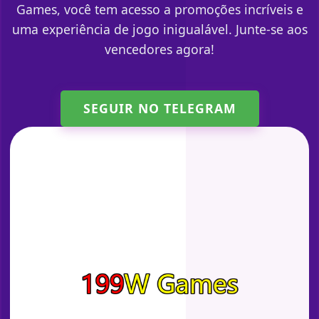
Games, você tem acesso a promoções incríveis e
uma experiência de jogo inigualável. Junte-se aos
vencedores agora!
SEGUIR NO TELEGRAM