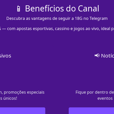
📱 Benefícios do Canal
Descubra as vantagens de seguir a 18G no Telegram
G — com apostas esportivas, cassino e jogos ao vivo, idea
sivos
📢 Notí
m, promoções especiais
Fique por dentro d
s únicos!
eventos