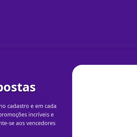
postas
no cadastro e em cada
promoções incríveis e
unte-se aos vencedores