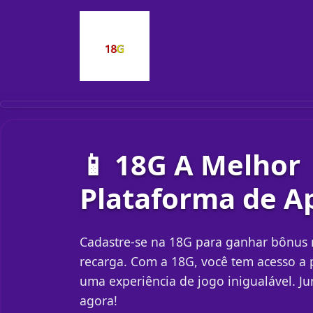
📱 18G A Melhor
Plataforma de A
Cadastre-se na 18G para ganhar bônus 
recarga. Com a 18G, você tem acesso a 
uma experiência de jogo inigualável. J
agora!