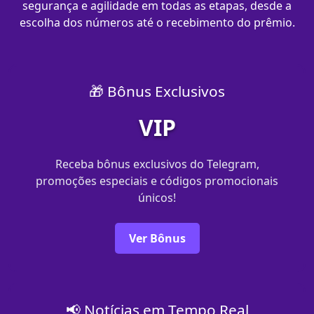
segurança e agilidade em todas as etapas, desde a
escolha dos números até o recebimento do prêmio.
🎁 Bônus Exclusivos
VIP
Receba bônus exclusivos do Telegram,
promoções especiais e códigos promocionais
únicos!
Ver Bônus
📢 Notícias em Tempo Real