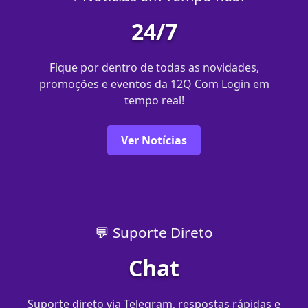
24/7
Fique por dentro de todas as novidades,
promoções e eventos da 12Q Com Login em
tempo real!
Ver Notícias
💬 Suporte Direto
Chat
Suporte direto via Telegram, respostas rápidas e