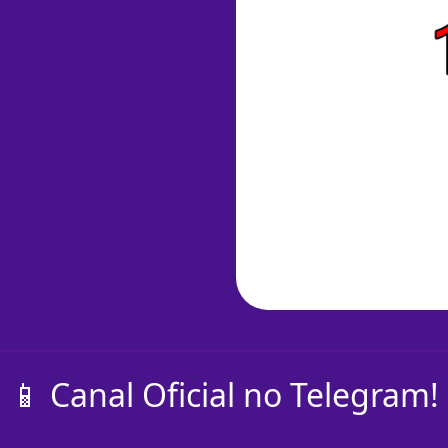
📱 Canal Oficial no Telegram!