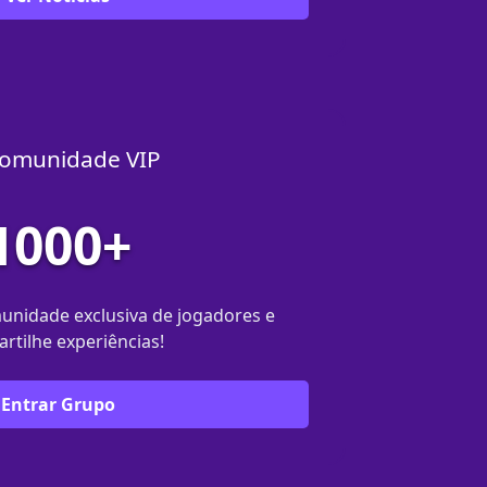
Comunidade VIP
1000+
unidade exclusiva de jogadores e
rtilhe experiências!
Entrar Grupo