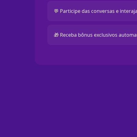
💬 Participe das conversas e interaj
🎁 Receba bônus exclusivos autom