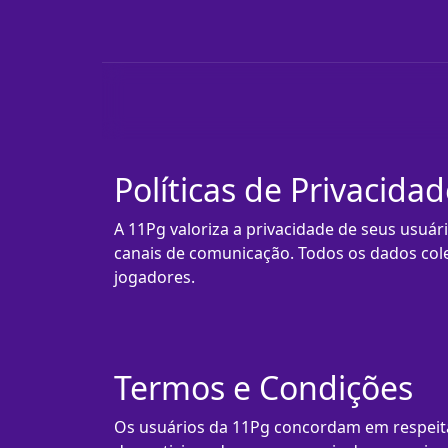
Políticas de Privacida
A 11Pg valoriza a privacidade de seus usuá
canais de comunicação. Todos os dados cole
jogadores.
Termos e Condições
Os usuários da 11Pg concordam em respeitar