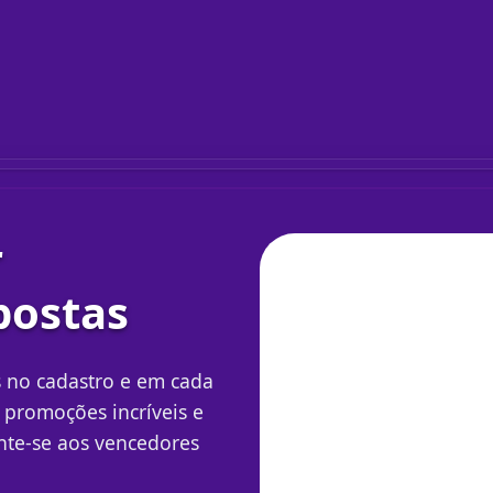
r
postas
 no cadastro e em cada
 promoções incríveis e
unte-se aos vencedores