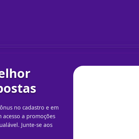
elhor
postas
bônus no cadastro e em
em acesso a promoções
ualável. Junte-se aos