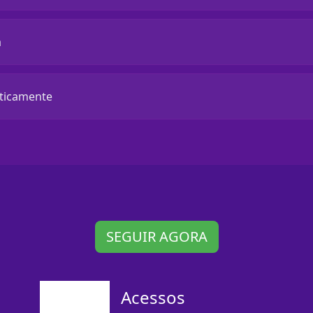
a
aticamente
SEGUIR AGORA
Acessos