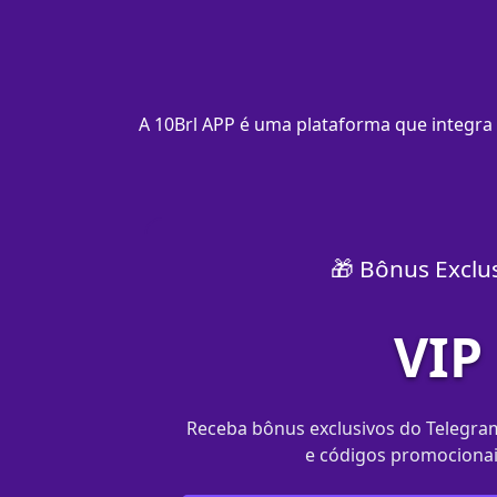
A 10Brl APP é uma plataforma que integra 
🎁 Bônus Exclu
VIP
Receba bônus exclusivos do Telegra
e códigos promocionai