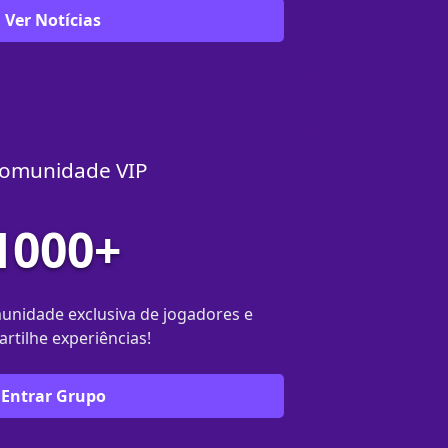
Ver Notícias
Comunidade VIP
1000+
unidade exclusiva de jogadores e
rtilhe experiências!
Entrar Grupo