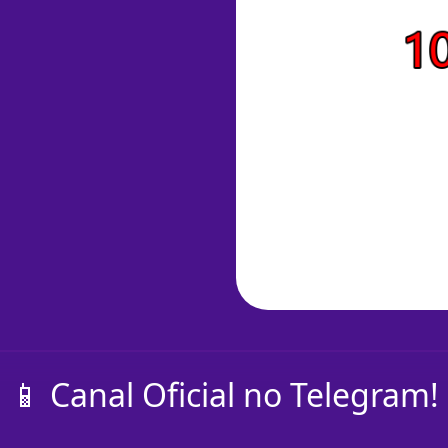
📱 Canal Oficial no Telegram!