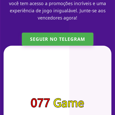
você tem acesso a promoções incríveis e uma
experiência de jogo inigualável. Junte-se aos
vencedores agora!
SEGUIR NO TELEGRAM