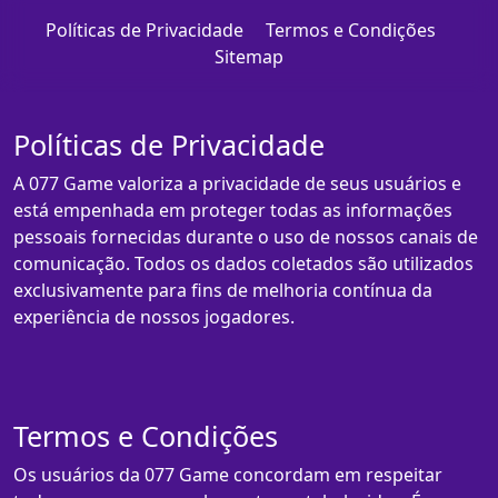
Políticas de Privacidade
Termos e Condições
Sitemap
Políticas de Privacidade
A 077 Game valoriza a privacidade de seus usuários e
está empenhada em proteger todas as informações
pessoais fornecidas durante o uso de nossos canais de
comunicação. Todos os dados coletados são utilizados
exclusivamente para fins de melhoria contínua da
experiência de nossos jogadores.
Termos e Condições
Os usuários da 077 Game concordam em respeitar