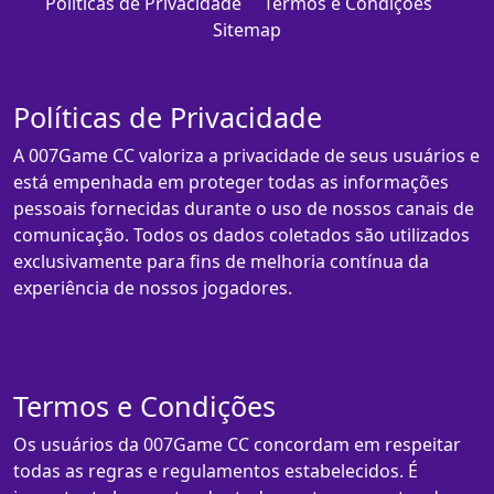
Políticas de Privacidade
Termos e Condições
Sitemap
Políticas de Privacidade
A 007Game CC valoriza a privacidade de seus usuários e
está empenhada em proteger todas as informações
pessoais fornecidas durante o uso de nossos canais de
comunicação. Todos os dados coletados são utilizados
exclusivamente para fins de melhoria contínua da
experiência de nossos jogadores.
Termos e Condições
Os usuários da 007Game CC concordam em respeitar
todas as regras e regulamentos estabelecidos. É