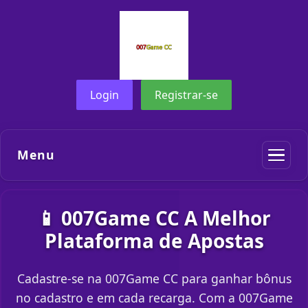
Login
Registrar-se
Menu
📱 007Game CC A Melhor
Plataforma de Apostas
Cadastre-se na 007Game CC para ganhar bônus
no cadastro e em cada recarga. Com a 007Game