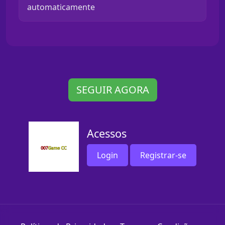
automaticamente
SEGUIR AGORA
Acessos
Login
Registrar-se