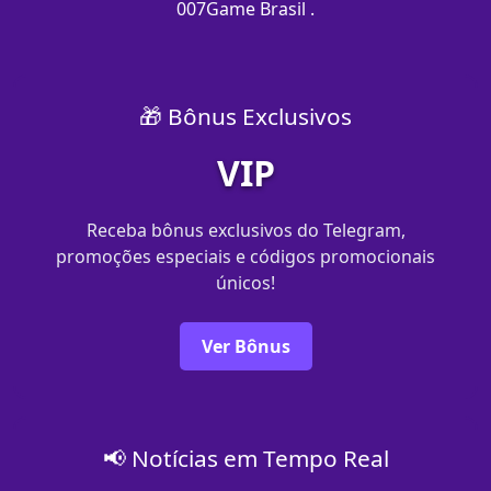
007Game Brasil .
🎁 Bônus Exclusivos
VIP
Receba bônus exclusivos do Telegram,
promoções especiais e códigos promocionais
únicos!
Ver Bônus
📢 Notícias em Tempo Real