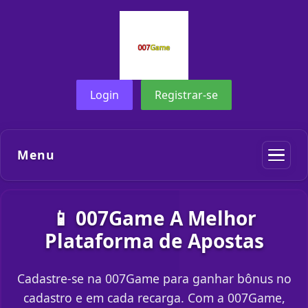
Login
Registrar-se
Menu
📱 007Game A Melhor
Plataforma de Apostas
Cadastre-se na 007Game para ganhar bônus no
cadastro e em cada recarga. Com a 007Game,