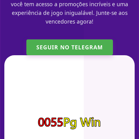
você tem acesso a promoções incríveis e uma
experiência de jogo inigualável. Junte-se aos
vencedores agora!
SEGUIR NO TELEGRAM