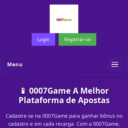
Login
Registrar-se
Menu
📱 0007Game A Melhor
Plataforma de Apostas
Cadastre-se na 0007Game para ganhar bônus no
cadastro e em cada recarga. Com a 0007Game,