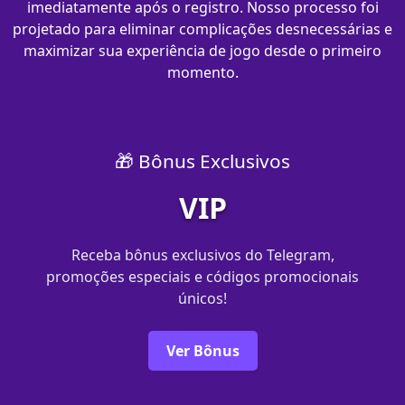
imediatamente após o registro. Nosso processo foi
projetado para eliminar complicações desnecessárias e
maximizar sua experiência de jogo desde o primeiro
momento.
🎁 Bônus Exclusivos
VIP
Receba bônus exclusivos do Telegram,
promoções especiais e códigos promocionais
únicos!
Ver Bônus