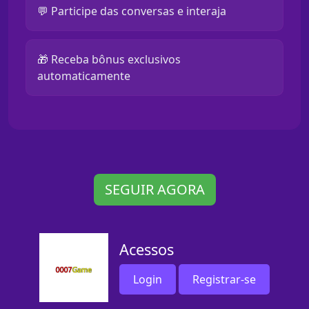
💬 Participe das conversas e interaja
🎁 Receba bônus exclusivos
automaticamente
SEGUIR AGORA
Acessos
Login
Registrar-se